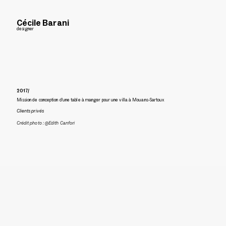
Cécile Barani
designer
2017/
Mission de conception d’une table à manger pour une villa à Mouans-Sartoux
Clients privés
Crédit photo : @Edith Canfori