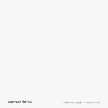
contact/infos
© 2026 Cécile Barani - All right reserved